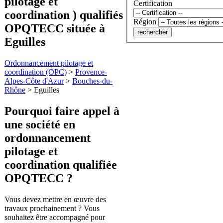
pilotage et
Certification
coordination ) qualifiés
Région
OPQTECC située à
Eguilles
Ordonnancement pilotage et
coordination (OPC)
>
Provence-
Alpes-Côte d'Azur
>
Bouches-du-
Rhône
>
Eguilles
Pourquoi faire appel à
une société en
ordonnancement
pilotage et
coordination
qualifiée
OPQTECC ?
Vous devez mettre en œuvre des
travaux prochainement ? Vous
souhaitez être accompagné pour