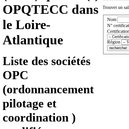
OPQTECC dans
Trouver un sala
Nom
le Loire-
N° certificat
Certificatio
Atlantique
Région
Liste des sociétés
OPC
(ordonnancement
pilotage et
coordination )