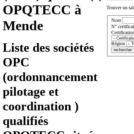
OPQTECC à
Trouver un sala
Nom
Mende
N° certificat
Certificatio
Liste des sociétés
Région
OPC
(ordonnancement
pilotage et
coordination )
qualifiés