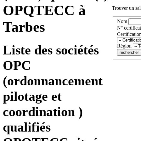
OPQTECC à
Trouver un sala
Nom
Tarbes
N° certificat
Certificatio
Liste des sociétés
Région
OPC
(ordonnancement
pilotage et
coordination )
qualifiés