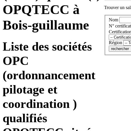
OPQTECC à
Trouver un sala
Nom
Bois-guillaume
N° certificat
Certificatio
Liste des sociétés
Région
OPC
(ordonnancement
pilotage et
coordination )
qualifiés