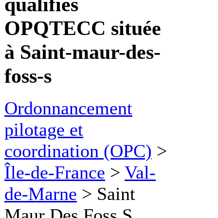
qualifiés
OPQTECC située
à Saint-maur-des-
foss-s
Ordonnancement
pilotage et
coordination (OPC)
>
Île-de-France
>
Val-
de-Marne
>
Saint
Maur Des Foss S