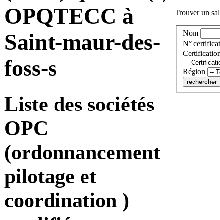
OPQTECC à
Trouver un sala
Nom
Saint-maur-des-
N° certificat
Certificatio
foss-s
Région
Liste des sociétés
OPC
(ordonnancement
pilotage et
coordination )