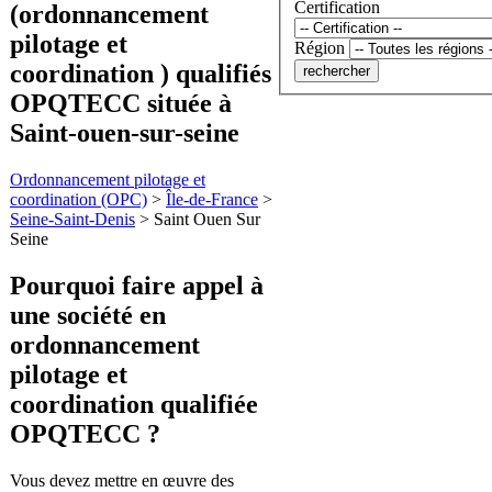
Certification
(ordonnancement
pilotage et
Région
coordination ) qualifiés
OPQTECC située à
Saint-ouen-sur-seine
Ordonnancement pilotage et
coordination (OPC)
>
Île-de-France
>
Seine-Saint-Denis
>
Saint Ouen Sur
Seine
Pourquoi faire appel à
une société en
ordonnancement
pilotage et
coordination
qualifiée
OPQTECC ?
Vous devez mettre en œuvre des