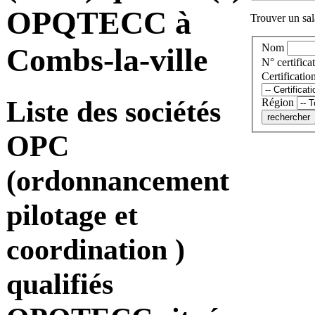
OPQTECC à
Trouver un sala
Nom
Combs-la-ville
N° certificat
Certificatio
Liste des sociétés
Région
OPC
(ordonnancement
pilotage et
coordination )
qualifiés