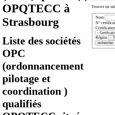
OPQTECC à
Trouver un sala
Nom
Strasbourg
N° certificat
Certificatio
Liste des sociétés
Région
OPC
(ordonnancement
pilotage et
coordination )
qualifiés