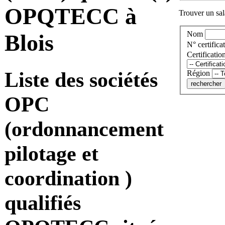
OPQTECC à
Trouver un sala
Nom
Blois
N° certificat
Certificatio
Liste des sociétés
Région
OPC
(ordonnancement
pilotage et
coordination )
qualifiés