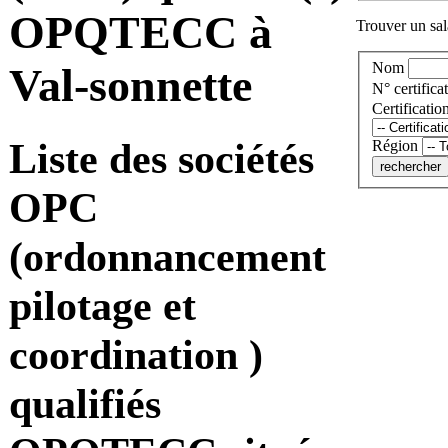
OPQTECC à
Trouver un sala
Nom
Val-sonnette
N° certificat
Certificatio
Liste des sociétés
Région
OPC
(ordonnancement
pilotage et
coordination )
qualifiés