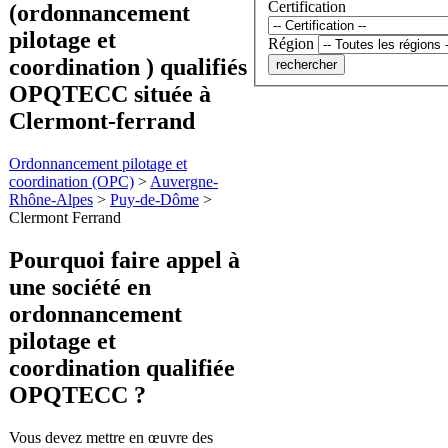
Certification
(ordonnancement
pilotage et
Région
coordination ) qualifiés
OPQTECC située à
Clermont-ferrand
Ordonnancement pilotage et
coordination (OPC)
>
Auvergne-
Rhône-Alpes
>
Puy-de-Dôme
>
Clermont Ferrand
Pourquoi faire appel à
une société en
ordonnancement
pilotage et
coordination
qualifiée
OPQTECC ?
Vous devez mettre en œuvre des