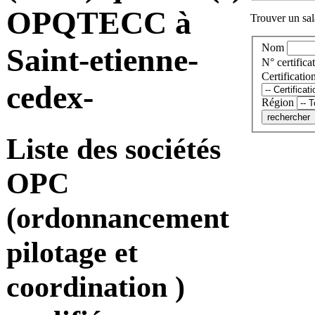
OPQTECC à
Trouver un sala
Nom
Saint-etienne-
N° certificat
Certificatio
cedex-
Région
Liste des sociétés
OPC
(ordonnancement
pilotage et
coordination )