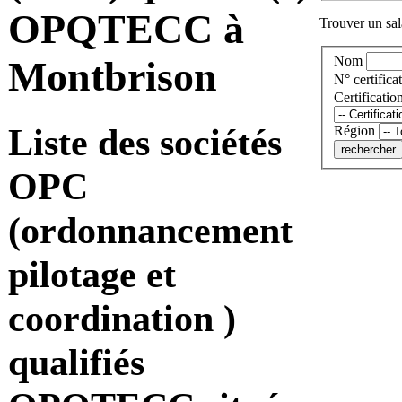
OPQTECC à
Trouver un sala
Nom
Montbrison
N° certificat
Certificatio
Liste des sociétés
Région
OPC
(ordonnancement
pilotage et
coordination )
qualifiés