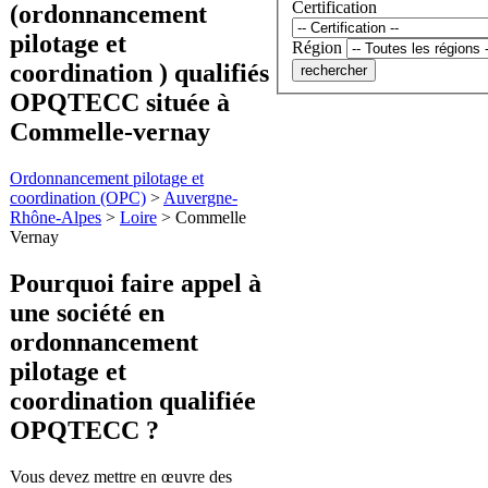
Certification
(ordonnancement
pilotage et
Région
coordination ) qualifiés
OPQTECC située à
Commelle-vernay
Ordonnancement pilotage et
coordination (OPC)
>
Auvergne-
Rhône-Alpes
>
Loire
>
Commelle
Vernay
Pourquoi faire appel à
une société en
ordonnancement
pilotage et
coordination
qualifiée
OPQTECC ?
Vous devez mettre en œuvre des