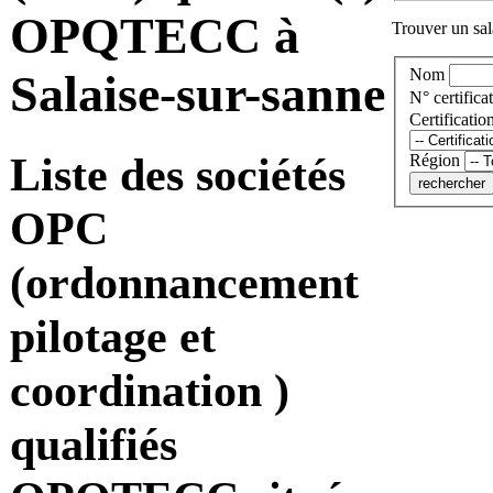
OPQTECC à
Trouver un sala
Nom
Salaise-sur-sanne
N° certificat
Certificatio
Liste des sociétés
Région
OPC
(ordonnancement
pilotage et
coordination )
qualifiés