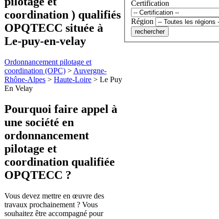
pilotage et
Certification
coordination ) qualifiés
Région
OPQTECC située à
Le-puy-en-velay
Ordonnancement pilotage et
coordination (OPC)
>
Auvergne-
Rhône-Alpes
>
Haute-Loire
>
Le Puy
En Velay
Pourquoi faire appel à
une société en
ordonnancement
pilotage et
coordination
qualifiée
OPQTECC ?
Vous devez mettre en œuvre des
travaux prochainement ? Vous
souhaitez être accompagné pour