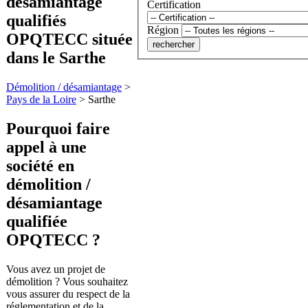
désamiantage
Certification
qualifiés
Région
OPQTECC située
dans le Sarthe
Démolition / désamiantage
>
Pays de la Loire
>
Sarthe
Pourquoi faire
appel à une
société en
démolition /
désamiantage
qualifiée
OPQTECC ?
Vous avez un projet de
démolition ? Vous souhaitez
vous assurer du respect de la
réglementation et de la