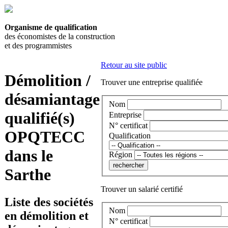
Organisme de qualification
des économistes de la construction
et des programmistes
Retour au site public
Démolition /
Trouver une entreprise qualifiée
désamiantage
Nom
qualifié(s)
Entreprise
N° certificat
OPQTECC
Qualification
dans le
Région
Sarthe
Trouver un salarié certifié
Liste des sociétés
Nom
en démolition et
N° certificat