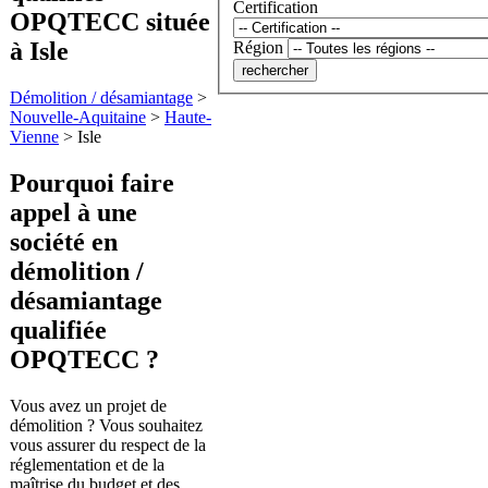
Certification
OPQTECC située
à Isle
Région
Démolition / désamiantage
>
Nouvelle-Aquitaine
>
Haute-
Vienne
>
Isle
Pourquoi faire
appel à une
société en
démolition /
désamiantage
qualifiée
OPQTECC ?
Vous avez un projet de
démolition ? Vous souhaitez
vous assurer du respect de la
réglementation et de la
maîtrise du budget et des