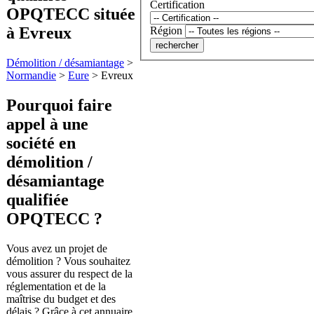
Certification
OPQTECC située
à Evreux
Région
Démolition / désamiantage
>
Normandie
>
Eure
>
Evreux
Pourquoi faire
appel à une
société en
démolition /
désamiantage
qualifiée
OPQTECC ?
Vous avez un projet de
démolition ? Vous souhaitez
vous assurer du respect de la
réglementation et de la
maîtrise du budget et des
délais ? Grâce à cet annuaire