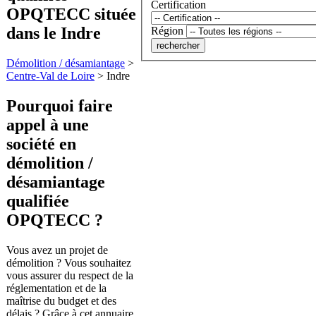
Certification
OPQTECC située
dans le Indre
Région
Démolition / désamiantage
>
Centre-Val de Loire
>
Indre
Pourquoi faire
appel à une
société en
démolition /
désamiantage
qualifiée
OPQTECC ?
Vous avez un projet de
démolition ? Vous souhaitez
vous assurer du respect de la
réglementation et de la
maîtrise du budget et des
délais ? Grâce à cet annuaire