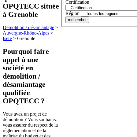
Certification
OPQTECC située
à Grenoble
Région
Démolition / désamiantage
>
Auvergne-Rhône-Alpes
>
Isère
>
Grenoble
Pourquoi faire
appel à une
société en
démolition /
désamiantage
qualifiée
OPQTECC ?
Vous avez un projet de
démolition ? Vous souhaitez
vous assurer du respect de la
réglementation et de la
maîtrise du budget et des