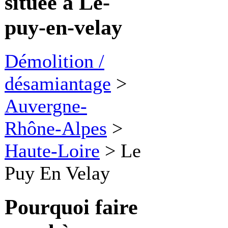
située à Le-
puy-en-velay
Démolition /
désamiantage
>
Auvergne-
Rhône-Alpes
>
Haute-Loire
>
Le
Puy En Velay
Pourquoi faire