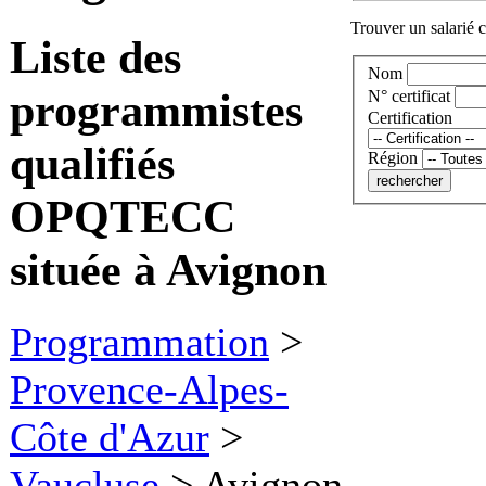
Trouver un salarié c
Liste des
Nom
programmistes
N° certificat
Certification
qualifiés
Région
OPQTECC
située à Avignon
Programmation
>
Provence-Alpes-
Côte d'Azur
>
Vaucluse
>
Avignon