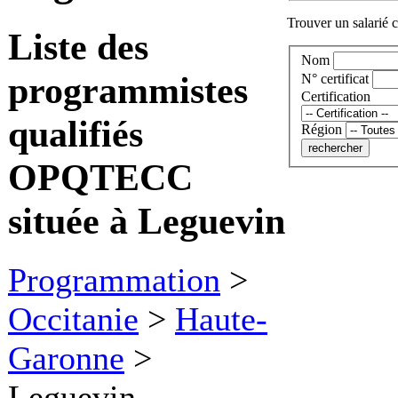
Trouver un salarié c
Liste des
Nom
programmistes
N° certificat
Certification
qualifiés
Région
OPQTECC
située à Leguevin
Programmation
>
Occitanie
>
Haute-
Garonne
>
Leguevin