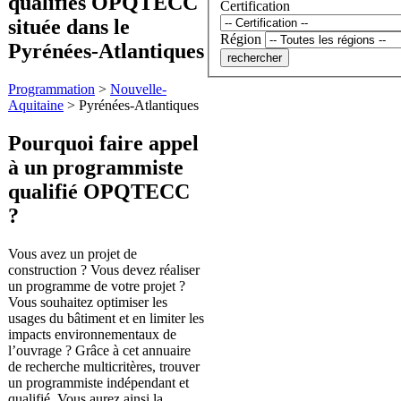
qualifiés OPQTECC
Certification
située dans le
Région
Pyrénées-Atlantiques
Programmation
>
Nouvelle-
Aquitaine
>
Pyrénées-Atlantiques
Pourquoi faire appel
à un programmiste
qualifié OPQTECC
?
Vous avez un projet de
construction ? Vous devez réaliser
un programme de votre projet ?
Vous souhaitez optimiser les
usages du bâtiment et en limiter les
impacts environnementaux de
l’ouvrage ? Grâce à cet annuaire
de recherche multicritères, trouver
un programmiste indépendant et
qualifié. Vous aurez ainsi la