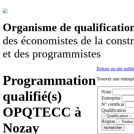
Organisme de qualificatio
des économistes de la const
et des programmistes
Retour au site publi
Programmation
Trouver une entrepri
qualifié(s)
Nom
Entreprise
N° certificat
OPQTECC à
Qualification
Région
Nozay