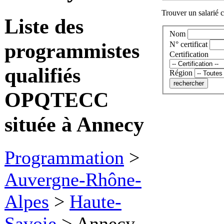
Trouver un salarié c
Liste des
Nom
programmistes
N° certificat
Certification
qualifiés
Région
OPQTECC
située à Annecy
Programmation
>
Auvergne-Rhône-
Alpes
>
Haute-
Savoie
>
Annecy