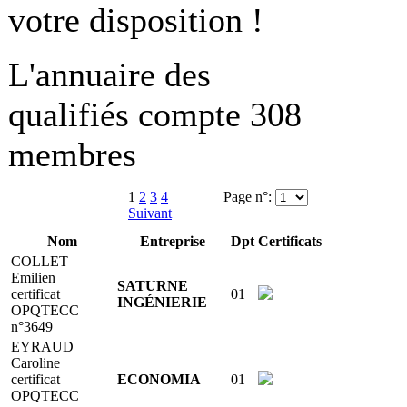
votre disposition !
L'annuaire des
qualifiés compte 308
membres
1
2
3
4
Page n°:
Suivant
Nom
Entreprise
Dpt
Certificats
COLLET
Emilien
SATURNE
certificat
01
INGÉNIERIE
OPQTECC
n°3649
EYRAUD
Caroline
certificat
ECONOMIA
01
OPQTECC