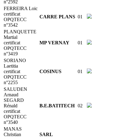
n°2592
FERREIRA Loic
certificat
CARRE PLANS
01
OPQTECC
n°3542
PLANQUETTE
Martial
certificat
MP VERNAY
01
OPQTECC
n°3419
SORIANO
Laetitia
certificat
COSINUS
01
OPQTECC
n°2255
SALUDEN
Arnaud
SEGARD
Rénald
B.E.BATITECH
02
certificat
OPQTECC
n°3540
MANAS
Christian
SARL