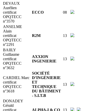
DEVAUX
Aurélien
certificat
ECCO
08
OPQTECC
n°3570
ANSELME
Alain
certificat
R2M
13
OPQTECC
n°2291
BAIILY
Guillaume
AXXION
certificat
13
INGENIERIE
OPQTECC
n°3632
SOCIÉTÉ
CARDIEL Marc
D’INGÉNIERIE
certificat
ET
13
OPQTECC
TECHNIQUE
n°3618
DU BÂTIMENT
- S.I.T.B
DONADEY
Gérald
certificat
ALPHA-I & CO
13