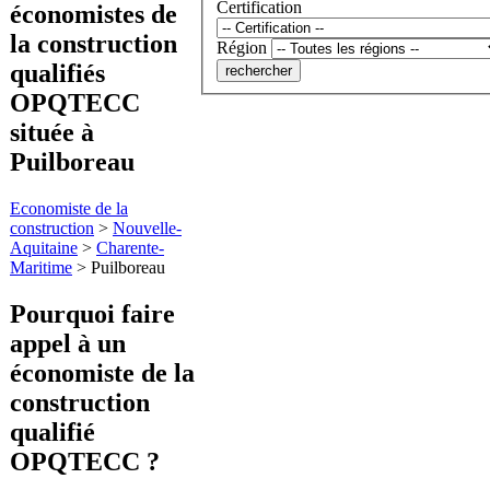
Certification
économistes de
la construction
Région
qualifiés
OPQTECC
située à
Puilboreau
Economiste de la
construction
>
Nouvelle-
Aquitaine
>
Charente-
Maritime
>
Puilboreau
Pourquoi faire
appel à
un
économiste de la
construction
qualifié
OPQTECC ?