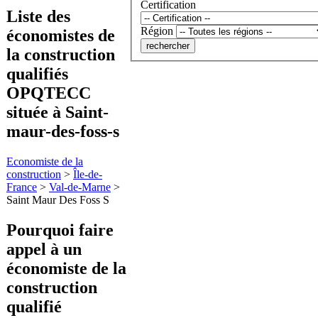
Certification
Liste des
Région
économistes de
la construction
qualifiés
OPQTECC
située à Saint-
maur-des-foss-s
Economiste de la
construction
>
Île-de-
France
>
Val-de-Marne
>
Saint Maur Des Foss S
Pourquoi faire
appel à
un
économiste de la
construction
qualifié