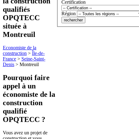
la construction
Certification
qualifiés
Région
OPQTECC
située à
Montreuil
Economiste de la
construction
>
Île-de-
France
>
Seine-Saint-
Denis
>
Montreuil
Pourquoi faire
appel à
un
économiste de la
construction
qualifié
OPQTECC ?
Vous avez un projet de
construction et vous