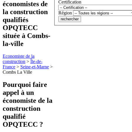
Certification
économistes de
la construction
Région
qualifiés
OPQTECC
située à Combs-
la-ville
Economiste de la
construction
>
Île-de-
France
>
Seine-et-Marne
>
Combs La Ville
Pourquoi faire
appel à
un
économiste de la
construction
qualifié
OPQTECC ?