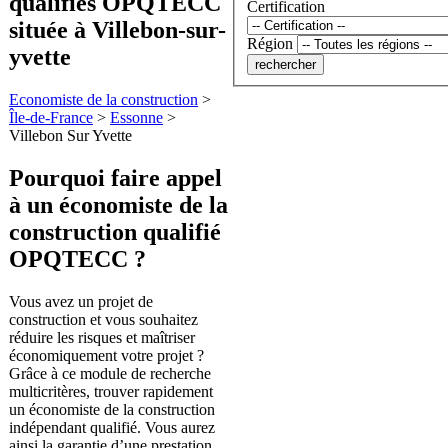
qualifiés OPQTECC
Certification
située à Villebon-sur-
Région
yvette
Economiste de la construction
>
Île-de-France
>
Essonne
>
Villebon Sur Yvette
Pourquoi faire appel
à
un économiste de la
construction
qualifié
OPQTECC ?
Vous avez un projet de
construction et vous souhaitez
réduire les risques et maîtriser
économiquement votre projet ?
Grâce à ce module de recherche
multicritères, trouver rapidement
un économiste de la construction
indépendant qualifié. Vous aurez
ainsi la garantie d’une prestation