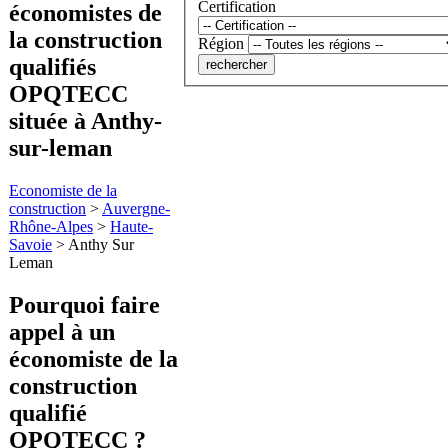
Certification
économistes de
la construction
Région
qualifiés
OPQTECC
située à Anthy-
sur-leman
Economiste de la
construction
>
Auvergne-
Rhône-Alpes
>
Haute-
Savoie
>
Anthy Sur
Leman
Pourquoi faire
appel à
un
économiste de la
construction
qualifié
OPQTECC ?