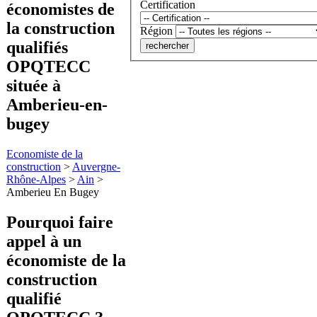
Certification
économistes de
la construction
Région
qualifiés
OPQTECC
située à
Amberieu-en-
bugey
Economiste de la
construction
>
Auvergne-
Rhône-Alpes
>
Ain
>
Amberieu En Bugey
Pourquoi faire
appel à
un
économiste de la
construction
qualifié