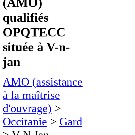
(AMO)
qualifiés
OPQTECC
située à V-n-
jan
AMO (assistance
à la maîtrise
d'ouvrage)
>
Occitanie
>
Gard
>
V N Jan