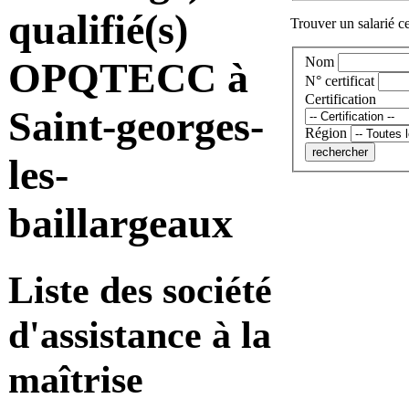
qualifié(s)
Trouver un salarié ce
Nom
OPQTECC à
N° certificat
Certification
Saint-georges-
Région
les-
baillargeaux
Liste des société
d'assistance à la
maîtrise