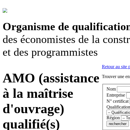
Organisme de qualificatio
des économistes de la const
et des programmistes
Retour au site 
AMO (assistance
Trouver une ent
à la maîtrise
Nom
Entreprise
N° certificat
d'ouvrage)
Qualificatio
Région
qualifié(s)