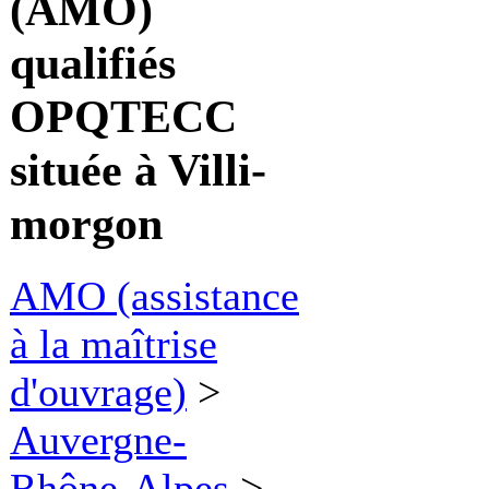
(AMO)
qualifiés
OPQTECC
située à Villi-
morgon
AMO (assistance
à la maîtrise
d'ouvrage)
>
Auvergne-
Rhône-Alpes
>